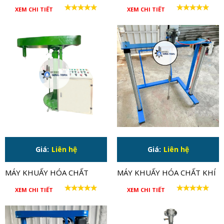
MIỆNG THÙNG 1 HP GIẢM
HP TỐC ĐỘ CAO
XEM CHI TIẾT
XEM CHI TIẾT
TỐC
Giá:
Liên hệ
Giá:
Liên hệ
MÁY KHUẤY HÓA CHẤT
MÁY KHUẤY HÓA CHẤT KHÍ
60HP
NÉN 1HP CHO THÙNG IBC
XEM CHI TIẾT
XEM CHI TIẾT
1000 LÍT