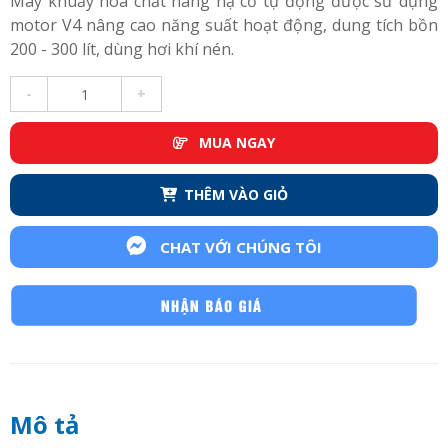
Máy khuấy hóa chất nâng hạ cơ tự động được sử dụng
motor V4 nâng cao năng suất hoạt động, dung tích bồn
200 - 300 lít, dùng hơi khí nén.
-
+
MUA NGAY
THÊM VÀO GIỎ
CHAT VỚI CHÚNG TÔI
Mô tả