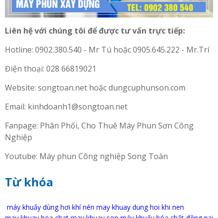
Liên hệ với chúng tôi để được tư vấn trực tiếp:
Hotline: 0902.380.540 - Mr Tú hoặc 0905.645.222 - Mr.Trí
Điện thoại: 028 66819021
Website: songtoan.net hoặc dungcuphunson.com
Email: kinhdoanh1@songtoan.net
Fanpage: Phân Phối, Cho Thuê Máy Phun Sơn Công
Nghiệp
Youtube: Máy phun Công nghiệp Song Toàn
Từ khóa
máy khuấy dùng hơi khí nén
may khuay dung hoi khi nen
may khuay hoa chat
may khuay son
máy khuấy hóa chất đồng nai