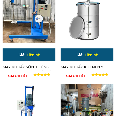
Giá:
Liên hệ
Giá:
Liên hệ
MÁY KHUẤY SƠN THÙNG
MÁY KHUẤY KHÍ NÉN 5
500-1000L CÔNG SUẤT LỚN
PISTON 0.75HP CHO
XEM CHI TIẾT
XEM CHI TIẾT
15HP
THÙNG 200 LÍT