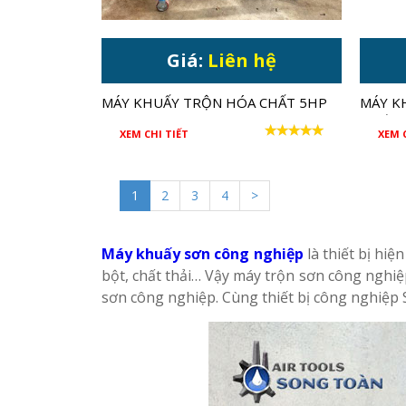
Giá:
Liên hệ
MÁY KHUẤY TRỘN HÓA CHẤT 5HP
MÁY K
CHỐNG
XEM CHI TIẾT
XEM 
LÍT
1
2
3
4
>
Máy khuấy sơn công nghiệp
là thiết bị hiệ
bột, chất thải… Vậy máy trộn sơn công nghiệ
sơn công nghiệp. Cùng thiết bị công nghiệp S