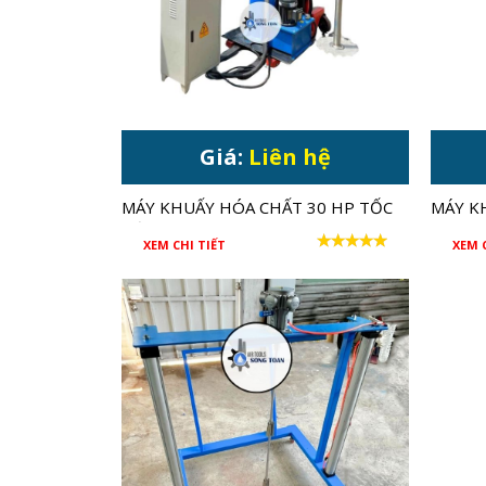
Giá:
Liên hệ
MÁY KHUẤY HÓA CHẤT 30 HP TỐC
MÁY K
ĐỘ CAO
XEM CHI TIẾT
XEM 