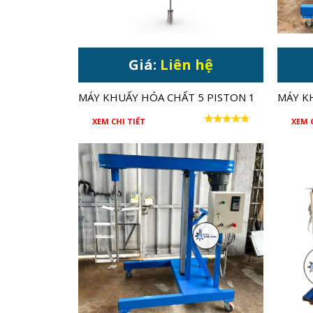
Giá:
Liên hệ
MÁY KHUẤY HÓA CHẤT 5 PISTON 1
MÁY K
HP DẠNG GÁ NGANG CHO THÙNG
CÔNG 
XEM CHI TIẾT
XEM 
IBC 1000 LÍT