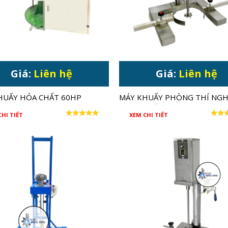
Giá:
Liên hệ
Giá:
Liên hệ
HUẤY HÓA CHẤT 60HP
MÁY KHUẤY PHÒNG THÍ NGH
CÔNG SUẤT LỚN 750W
CHI TIẾT
XEM CHI TIẾT