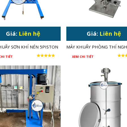
Giá:
Liên hệ
Giá:
Liên hệ
HUẤY SƠN KHÍ NÉN 5PISTON
MÁY KHUẤY PHÒNG THÍ NGH
CHO THÙNG 200 LÍT
THÂN INOX
CHI TIẾT
XEM CHI TIẾT