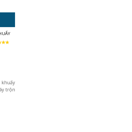
HUẤY
, khuấy
áy trộn