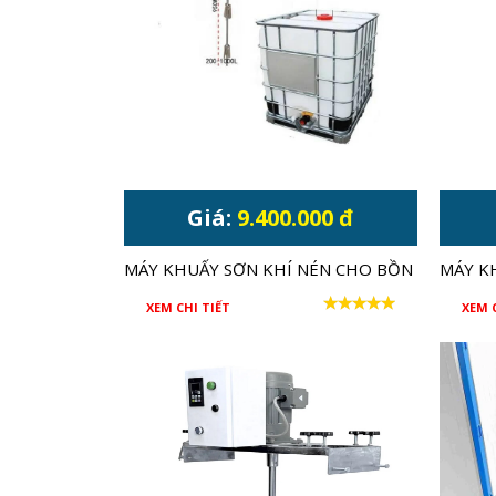
Giá:
9.400.000 đ
MÁY KHUẤY SƠN KHÍ NÉN CHO BỒN
MÁY K
1000L IBC
XEM CHI TIẾT
XEM 