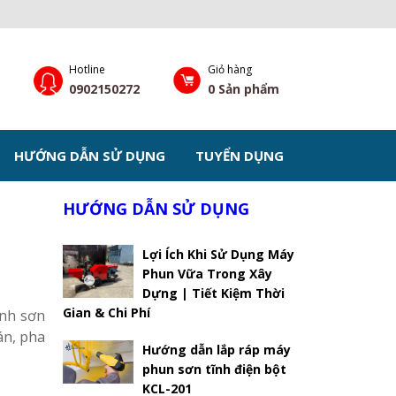
Hotline
Giỏ hàng
0902150272
0
Sản phẩm
HƯỚNG DẪN SỬ DỤNG
TUYỂN DỤNG
HƯỚNG DẪN SỬ DỤNG
Lợi Ích Khi Sử Dụng Máy
Phun Vữa Trong Xây
Dựng | Tiết Kiệm Thời
Gian & Chi Phí
ành sơn
án, pha
Hướng dẫn lắp ráp máy
phun sơn tĩnh điện bột
KCL-201