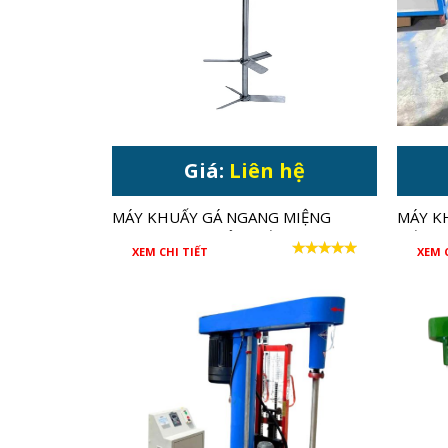
Giá:
Liên hệ
MÁY KHUẤY GÁ NGANG MIỆNG
MÁY K
THÙNG 1 HP GIẢM TỐC
TỐC
XEM CHI TIẾT
XEM 