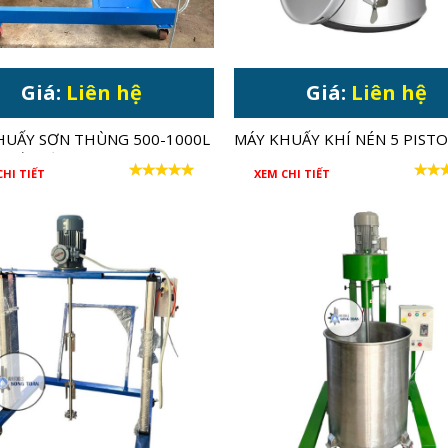
Giá:
Liên hệ
Giá:
Liên hệ
HUẤY SƠN THÙNG 500-1000L
MÁY KHUẤY KHÍ NÉN 5 PIST
SUẤT LỚN 15HP
0.75HP CHO THÙNG 200 LÍT
CHI TIẾT
XEM CHI TIẾT