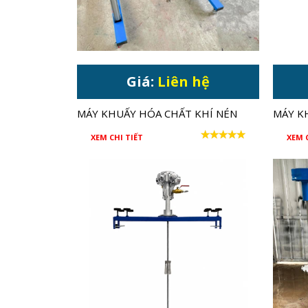
Giá:
Liên hệ
MÁY KHUẤY HÓA CHẤT KHÍ NÉN
MÁY K
1HP CHO THÙNG IBC 1000 LÍT
1 HP 
XEM CHI TIẾT
XEM 