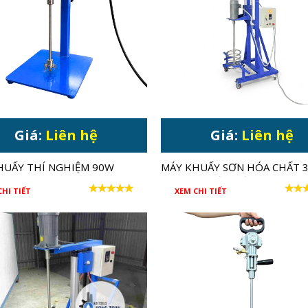
Giá:
Liên hệ
Giá:
Liên hệ
HUẤY THÍ NGHIỆM 90W
MÁY KHUẤY SƠN HÓA CHẤT 
NÂNG HẠ TỜI ĐIỆN
CHI TIẾT
XEM CHI TIẾT