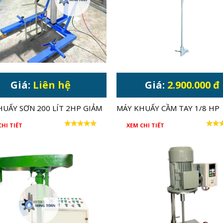
Giá:
Liên hệ
Giá:
2.900.000 đ
HUẤY SƠN 200 LÍT 2HP GIẢM
MÁY KHUẤY CẦM TAY 1/8 HP
THÙNG 20-30 LÍT
CHI TIẾT
XEM CHI TIẾT