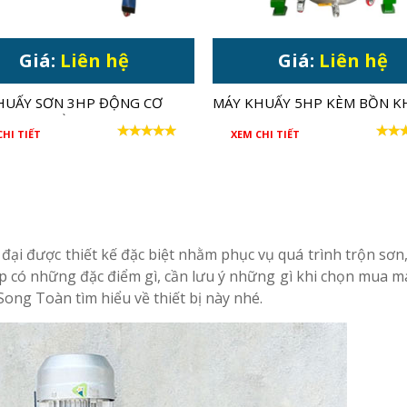
Giá:
Liên hệ
Giá:
Liên hệ
HUẤY SƠN 3HP ĐỘNG CƠ
MÁY KHUẤY 5HP KÈM BỒN K
 CHÁY NỔ CHO THÙNG 1000
200 LÍT
CHI TIẾT
XEM CHI TIẾT
n đại được thiết kế đặc biệt nhằm phục vụ quá trình trộn sơn
p có những đặc điểm gì, cần lưu ý những gì khi chọn mua m
ong Toàn tìm hiểu về thiết bị này nhé.