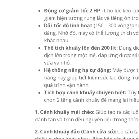
Động cơ giảm tốc 2 HP :
Cho lực kéo cực
giảm hiện tượng rung lắc và tiếng ồn tro
Dải tốc độ linh hoạt
(150 - 300 vòng/phú
dàng. Nhờ đó, máy có thể tương thích vớ
khác nhau.
Thế tích khuấy lên đến 200 lít:
Dung díc
dịch lớn trong một mẻ, đáp ứng được sản
vừa và nhỏ.
Hệ thống nâng hạ tự động:
Máy được tí
năng này giúp tiết kiệm sức lao động, rú
quá trình vận hành.
Tích hợp cánh khuấy chuyên biệt:
Tùy t
chon 2 tầng cánh khuấy để mang lại hiệu
1. Cánh khuấy mái chèo:
Giúp tạo ra các lu
đánh tan và trộn đều nguyên liệu trong thời
2. Cánh khuấy đảo (Cánh cửa sổ):
Có cấu tạ
chiều hướng khác nhau, đảm bảo các dung dị