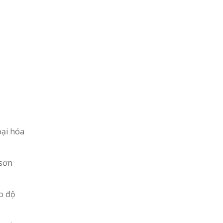
oại hóa
 sơn
ảo độ