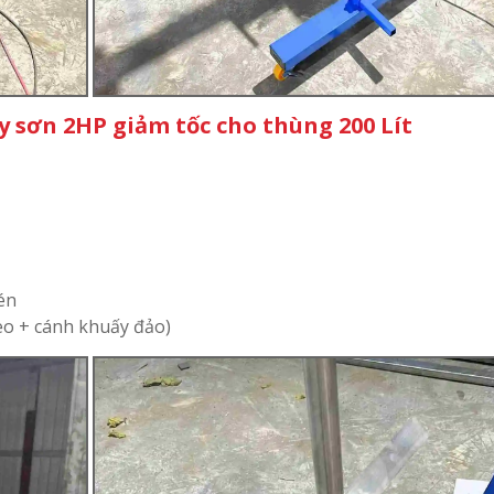
 sơn 2HP giảm tốc cho thùng 200 Lít
nén
o + cánh khuấy đảo)