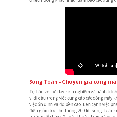
Song Toàn - Chuyên gia công má
Tự hào với bề dày kinh nghiệm và hành trình
vị đi đầu trong việc cung cấp các dòng máy 
việc ổn định và độ bền cao. Bên cạnh việc 
điện giảm tốc cho thùng 200 lít, Song Toàn 
trường dễ cháy nổ, máy khuấy dạng gá ngang 