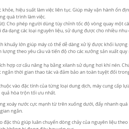
 khỏe, hiệu suất làm việc liên tục. Giúp máy vận hành ổn địn
ng quá trình làm việc.
t): Cho phép người dùng tùy chỉnh tốc độ vòng quay một cá
i đa dạng các loại nguyên liệu, sử dụng được cho nhiều nhu
h khuấy lớn giúp máy có thể dễ dàng xử lý được khối lượng
 lượng theo yêu cầu và tiến độ cho các xưởng sản xuất quy
ch hợp cơ cấu nâng hạ bằng xilanh sử dụng hơi khí nén. Ch
t ngắn thời gian thao tác và đảm bảo an toàn tuyệt đối tron
huộc vào đặc tính của từng loại dung dịch, máy cung cấp lự
 quả hòa trộn tối ưu nhất.
ồng xoáy nước cực mạnh từ trên xuống dưới, đẩy nhanh quá 
 gian ngắn.
o đặc thù giúp luân chuyển dòng chảy của nguyên liệu theo
ch không bị đọng đáy hay vón cục.