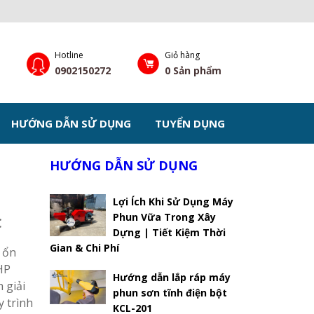
Hotline
Giỏ hàng
0902150272
0
Sản phẩm
HƯỚNG DẪN SỬ DỤNG
TUYỂN DỤNG
HƯỚNG DẪN SỬ DỤNG
Lợi Ích Khi Sử Dụng Máy
Phun Vữa Trong Xây
C
Dựng | Tiết Kiệm Thời
Gian & Chi Phí
 ổn
HP
Hướng dẫn lắp ráp máy
 giải
phun sơn tĩnh điện bột
y trình
KCL-201