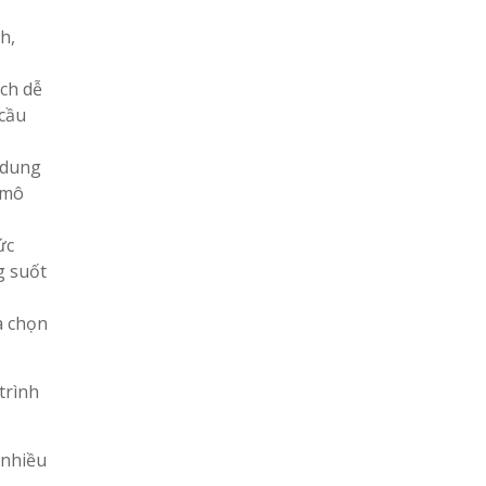
h,
ch dễ
 cầu
 dung
 mô
ức
g suốt
a chọn
trình
 nhiều