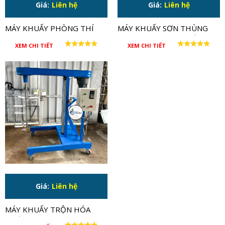
Giá:
Liên hệ
Giá:
Liên hệ
MÁY KHUẤY PHÒNG THÍ
MÁY KHUẤY SƠN THÙNG
NGHIỆM THÂN INOX
500-1000L CÔNG SUẤT LỚN
XEM CHI TIẾT
XEM CHI TIẾT
15HP
Giá:
Liên hệ
MÁY KHUẤY TRỘN HÓA
CHẤT 5HP