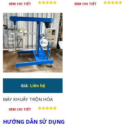
NGHIỆM CÔNG SUẤT LỚN
500-1000L CÔNG SUẤT LỚN
XEM CHI TIẾT
XEM CHI TIẾT
750W
15HP
Giá:
Liên hệ
MÁY KHUẤY TRỘN HÓA
CHẤT 5HP
XEM CHI TIẾT
HƯỚNG DẪN SỬ DỤNG