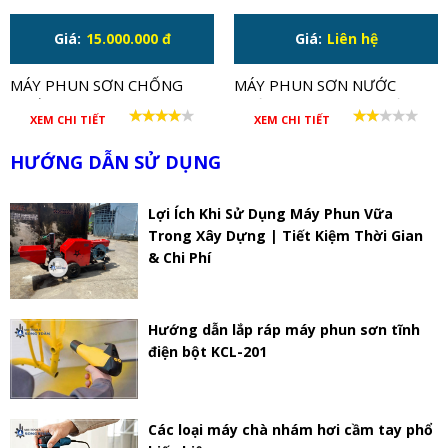
Giá:
15.000.000 đ
Giá:
Liên hệ
MÁY PHUN SƠN CHỐNG
MÁY PHUN SƠN NƯỚC
THẤM 2 MOTOR JP-806
TƯỜNG NHÀ DÙNG ĐIỆN
XEM CHI TIẾT
XEM CHI TIẾT
220V TAW-991
HƯỚNG DẪN SỬ DỤNG
Lợi Ích Khi Sử Dụng Máy Phun Vữa
Trong Xây Dựng | Tiết Kiệm Thời Gian
& Chi Phí
Hướng dẫn lắp ráp máy phun sơn tĩnh
điện bột KCL-201
Các loại máy chà nhám hơi cầm tay phổ