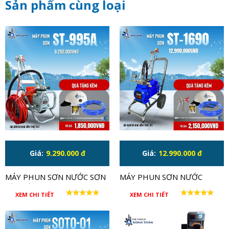
Sản phẩm cùng loại
Giá:
9.290.000 đ
Giá:
12.990.000 đ
MÁY PHUN SƠN NƯỚC SƠN
MÁY PHUN SƠN NƯỚC
DẦU ĐẦU INOX - SEITO
TƯỜNG NHÀ ST-1690
XEM CHI TIẾT
XEM CHI TIẾT
995A