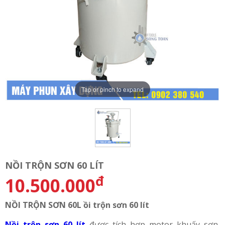
Tap or pinch to expand
NỒI TRỘN SƠN 60 LÍT
đ
10.500.000
NỒI TRỘN SƠN 60L ồi trộn sơn 60 lít
Nồi trộn sơn 60 lít
được tích hợp motor khuấy sơn,