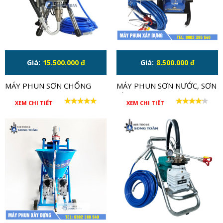
Giá:
15.500.000 đ
Giá:
8.500.000 đ
MÁY PHUN SƠN CHỐNG
MÁY PHUN SƠN NƯỚC, SƠN
CHÁY SEITO ST-595
DẦU, SƠN EPOXY KT886
XEM CHI TIẾT
XEM CHI TIẾT