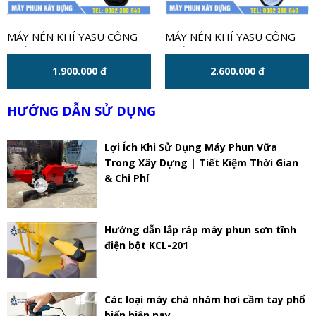
MÁY NÉN KHÍ YASU CÔNG
MÁY NÉN KHÍ YASU CÔNG
SUẤT 1HP 30 LÍT
SUẤT 3HP 30 LÍT VÀNG
1.900.000 đ
2.600.000 đ
HƯỚNG DẪN SỬ DỤNG
Lợi Ích Khi Sử Dụng Máy Phun Vữa
Trong Xây Dựng | Tiết Kiệm Thời Gian
& Chi Phí
Hướng dẫn lắp ráp máy phun sơn tĩnh
điện bột KCL-201
Các loại máy chà nhám hơi cầm tay phổ
biến hiện nay