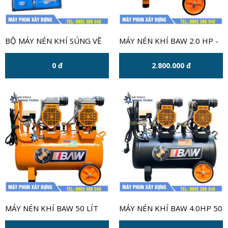
BỘ MÁY NÉN KHÍ SÚNG VẼ
MÁY NÉN KHÍ BAW 2.0 HP -
MỸ THUẬT CHÍNH HÃNG
30 LÍT
YUNICA
0 đ
2.800.000 đ
MÁY NÉN KHÍ BAW 50 LÍT
MÁY NÉN KHÍ BAW 4.0HP 50
MÀU CAM
LÍT